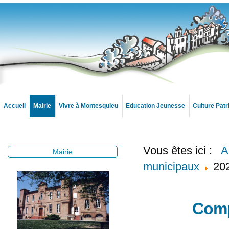
Accueil
Mairie
Vivre à Montesquieu
Education Jeunesse
Culture Pat
Vous êtes ici :
A
Mairie
municipaux
20
Comp