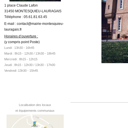
1 place Claude Lafon
31450 MONTESQUIEU-LAURAGAIS
Téléphone : 05.61.81.63.45
E-mail : contact@mairie-montesquieu-
lauragais.fr
Horaires d’ouverture :
(y compris point Poste)
Lundi : 13h30 - 16h45
Mardi :
8h15 - 12h30 /
13h30 - 18h45
Mercredi : 8h15 - 12h15
Jeudi : 8h15 - 12h30 / 13h30 - 17h00
Vendredi :13h30 - 15h45
Localisation des locaux
et équipements communaux