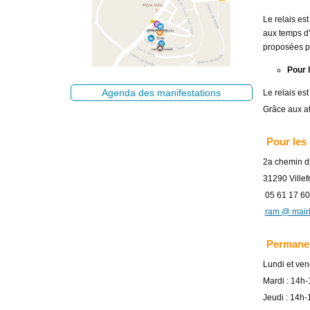
Le relais es
aux temps d'
proposées pa
Pour 
Agenda des manifestations
Le relais es
Grâce aux ate
Pour les 
2a chemin d
31290 Ville
05 61 17 60
ram @ mairi
Permanen
Lundi et ven
Mardi : 14h
Jeudi : 14h-