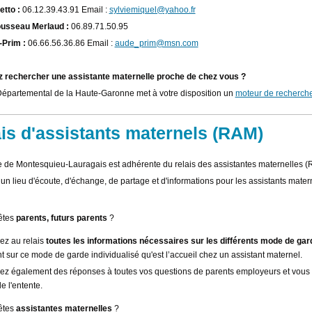
etto :
06.12.39.43.91 Email :
sylviemiquel@yahoo.fr
usseau Merlaud :
06.89.71.50.95
Prim :
06.66.56.36.86 Email :
aude_prim@msn.com
 rechercher une assistante maternelle proche de chez vous ?
Départemental de la Haute-Garonne met à votre disposition un
moteur de recherch
is d'assistants maternels (RAM)
e Montesquieu-Lauragais est adhérente du relais des assistantes maternelles (RA
n lieu d'écoute, d'échange, de partage et d'informations pour les assistants maternel
êtes
p
arents, futurs parents
?
ez au relais
toutes les informations nécessaires sur les différents mode de gar
 sur ce mode de garde individualisé qu'est l’accueil chez un assistant maternel.
ez également des réponses à toutes vos questions de parents employeurs et vous po
 l'entente.
êtes
a
ssistantes maternelles
?