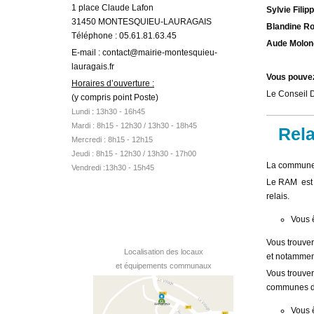
1 place Claude Lafon
Sylvie Filipp
31450 MONTESQUIEU-LAURAGAIS
Blandine Ro
Téléphone : 05.61.81.63.45
Aude Molon-
E-mail : contact@mairie-montesquieu-
lauragais.fr
Vous pouvez
Horaires d’ouverture :
Le Conseil 
(y compris point Poste)
Lundi : 13h30 - 16h45
Mardi :
8h15 - 12h30 /
13h30 - 18h45
Rela
Mercredi : 8h15 - 12h15
Jeudi : 8h15 - 12h30 / 13h30 - 17h00
La commune d
Vendredi :13h30 - 15h45
Le RAM est u
relais.
Vous 
Vous trouver
Localisation des locaux
et notamment
et équipements communaux
Vous trouver
communes de
Vous 