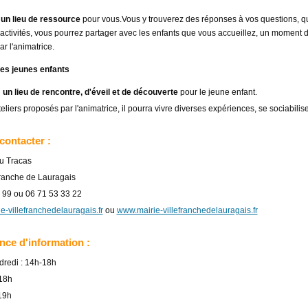
t
un lieu de ressource
pour vous.Vous y trouverez des réponses à vos questions, qu
activités, vous pourrez partager avec les enfants que vous accueillez, un moment d
r l'animatrice.
les jeunes enfants
t
un lieu de rencontre, d'éveil et de découverte
pour le jeune enfant.
liers proposés par l'animatrice, il pourra vivre diverses expériences, se sociabiliser 
contacter :
u Tracas
franche de Lauragais
 99 ou 06 71 53 33 22
e-villefranchedelauragais.fr
ou
www.mairie-villefranchedelauragais.fr
ce d'information :
dredi : 14h-18h
-18h
19h