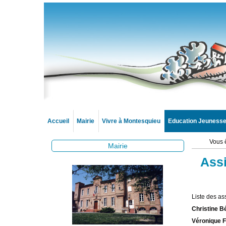
Accueil
Mairie
Vivre à Montesquieu
Education Jeuness
Vous ê
Mairie
Assi
Liste des as
Christine B
Véronique F